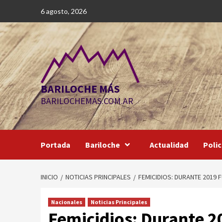
Saltar
6 agosto, 2026
al
contenido
BARILOCHE MÁS
BARILOCHEMAS.COM.AR
Portada
Bariloche
Actualidad
Polic
INICIO
NOTICIAS PRINCIPALES
FEMICIDIOS: DURANTE 2019
Nacionales
Noticias Principales
Femicidios: Durante 2