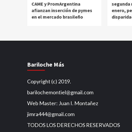
CAME y PromArgentina
segunda m
afianzan inserción de pymes
enero, pe
en el mercado brasileño
disparida
Bariloche Más
Copyright (c) 2019.
barilochemontiel@gmail.com
Web Master: Juan I. Montañez
jimra444@gmail.com
TODOS LOS DERECHOS RESERVADOS