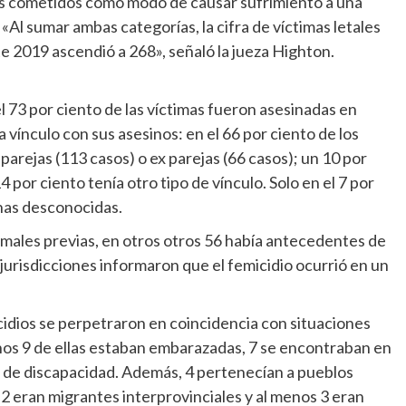
os cometidos como modo de causar sufrimiento a una
 «Al sumar ambas categorías, la cifra de víctimas letales
e 2019 ascendió a 268», señaló la jueza Highton.
l 73 por ciento de las víctimas fueron asesinadas en
ía vínculo con sus asesinos: en el 66 por ciento de los
parejas (113 casos) o ex parejas (66 casos); un 10 por
4 por ciento tenía otro tipo de vínculo. Solo en el 7 por
onas desconocidas.
rmales previas, en otros otros 56 había antecedentes de
s jurisdicciones informaron que el femicidio ocurrió en un
cidios se perpetraron en coincidencia con situaciones
menos 9 de ellas estaban embarazadas, 7 se encontraban en
po de discapacidad. Además, 4 pertenecían a pueblos
 2 eran migrantes interprovinciales y al menos 3 eran