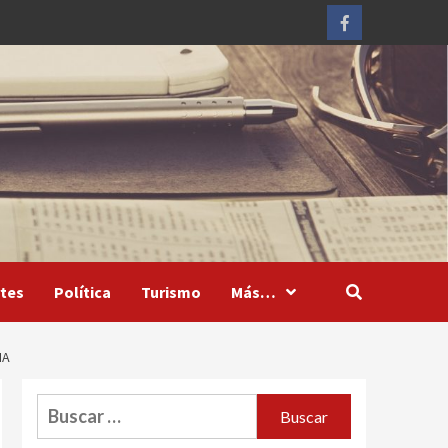
Facebook
tes
Política
Turismo
Más…
MA
Buscar: