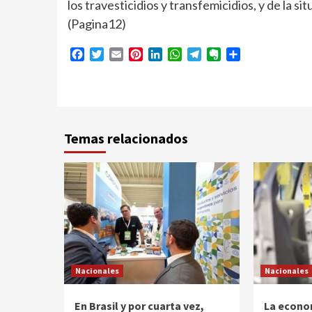
los travesticidios y transfemicidios, y de la si
(Pagina12)
Facebook
Twitter
Email
Pinterest
LinkedIn
WhatsApp
Telegram
Evernote
Compartir
Temas relacionados
Nacionales
Nacionales
En Brasil y por cuarta vez,
La econo