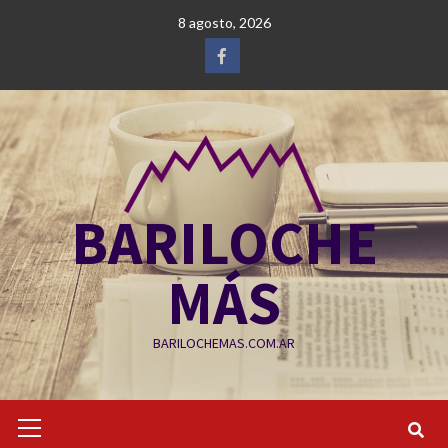
Saltar
8 agosto, 2026
al
contenido
Facebook
BARILOCHE
MÁS
BARILOCHEMAS.COM.AR
Menú
primario