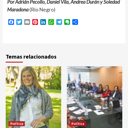
Por Adrián Pecollo, Daniel Vila, Andrea Durán y Soledad
Maradona
(Río Negro)
Facebook
Twitter
Email
Pinterest
LinkedIn
WhatsApp
Telegram
Evernote
Compartir
Temas relacionados
Política
Política