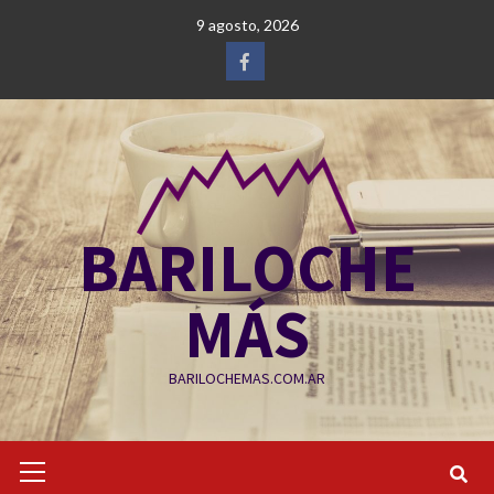
Saltar
9 agosto, 2026
al
contenido
Facebook
BARILOCHE
MÁS
BARILOCHEMAS.COM.AR
Menú
primario