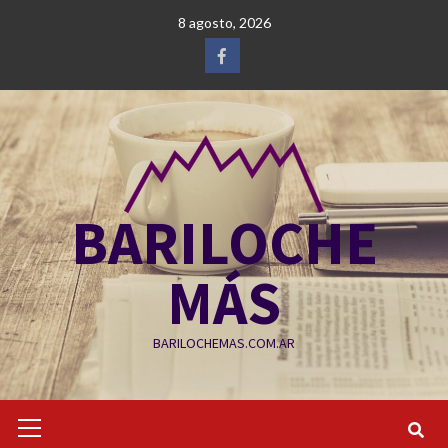
Saltar
8 agosto, 2026
al
contenido
Facebook
BARILOCHE
MÁS
BARILOCHEMAS.COM.AR
Menú
primario