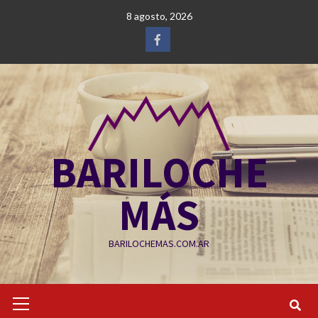
Saltar
8 agosto, 2026
al
contenido
Facebook
BARILOCHE
MÁS
BARILOCHEMAS.COM.AR
Menú
primario