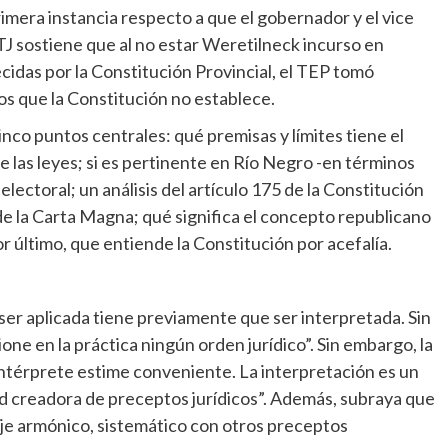
primera instancia respecto a que el gobernador y el vice
TJ sostiene que al no estar Weretilneck incurso en
cidas por la Constitución Provincial, el TEP tomó
tos que la Constitución no establece.
nco puntos centrales: qué premisas y límites tiene el
e las leyes; si es pertinente en Río Negro -en términos
electoral; un análisis del artículo 175 de la Constitución
 de la Carta Magna; qué significa el concepto republicano
or último, que entiende la Constitución por acefalía.
 ser aplicada tiene previamente que ser interpretada. Sin
one en la práctica ningún orden jurídico”. Sin embargo, la
intérprete estime conveniente. La interpretación es un
d creadora de preceptos jurídicos”. Además, subraya que
aje armónico, sistemático con otros preceptos