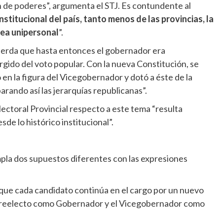
ón de poderes”, argumenta el STJ. Es contundente al
onstitucional del país, tanto menos de las provincias, la
sea unipersonal
”.
uerda que hasta entonces el gobernador era
gido del voto popular. Con la nueva Constitución, se
o en la figura del Vicegobernador y dotó a éste de la
arando así las jerarquías republicanas”.
lectoral Provincial respecto a este tema “resulta
de lo histórico institucional”.
empla dos supuestos diferentes con las expresiones
l que cada candidato continúa en el cargo por un nuevo
 reelecto como Gobernador y el Vicegobernador como