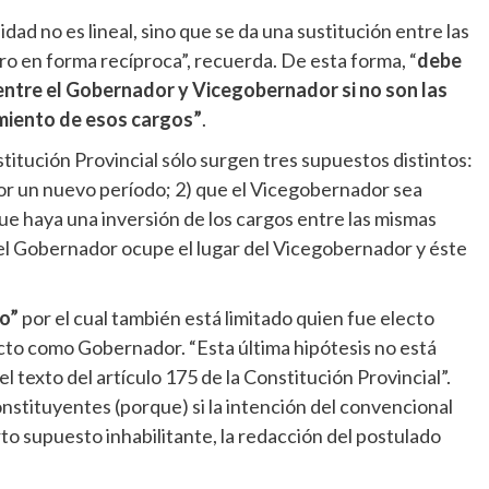
ad no es lineal, sino que se da una sustitución entre las
o en forma recíproca”, recuerda. De esta forma, “
debe
entre el Gobernador y Vicegobernador si no son las
miento de esos cargos”
.
nstitución Provincial sólo surgen tres supuestos distintos:
or un nuevo período; 2) que el Vicegobernador sea
ue haya una inversión de los cargos entre las mismas
el Gobernador ocupe el lugar del Vicegobernador y éste
to”
por el cual también está limitado quien fue electo
cto como Gobernador. “Esta última hipótesis no está
 texto del artículo 175 de la Constitución Provincial”.
nstituyentes (porque) si la intención del convencional
to supuesto inhabilitante, la redacción del postulado