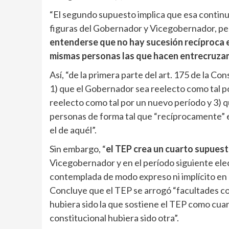
“El segundo supuesto implica que esa continuid
figuras del Gobernador y Vicegobernador, per
entenderse que no hay sucesión recíproca 
mismas personas las que hacen entrecruza
Así, “de la primera parte del art. 175 de la Co
1) que el Gobernador sea reelecto como tal p
reelecto como tal por un nuevo período y 3) q
personas de forma tal que “recíprocamente” 
el de aquél”.
Sin embargo, “
el TEP crea un cuarto supues
Vicegobernador y en el período siguiente ele
contemplada de modo expreso ni implícito en el
Concluye que el TEP se arrogó “facultades co
hubiera sido la que sostiene el TEP como cuar
constitucional hubiera sido otra”.