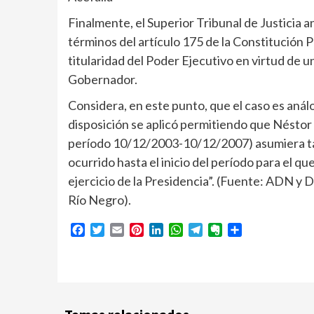
Finalmente, el Superior Tribunal de Justicia a
términos del artículo 175 de la Constitución P
titularidad del Poder Ejecutivo en virtud de u
Gobernador.
Considera, en este punto, que el caso es análo
disposición se aplicó permitiendo que Néstor 
período 10/12/2003-10/12/2007) asumiera tal 
ocurrido hasta el inicio del período para el 
ejercicio de la Presidencia”. (Fuente: ADN y 
Río Negro).
Facebook
Twitter
Email
Pinterest
LinkedIn
WhatsApp
Telegram
Evernote
Compartir