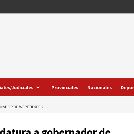
iales/Judiciales
Provinciales
Nacionales
Depor
ERNADOR DE WERETILNECK
didatura a gobernador de