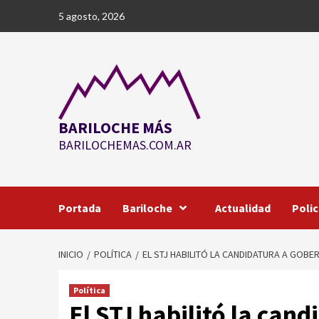
Saltar
5 agosto, 2026
al
contenido
BARILOCHE MÁS
BARILOCHEMAS.COM.AR
Portada
Bariloche
Actualidad
Polic
INICIO
POLÍTICA
EL STJ HABILITÓ LA CANDIDATURA A GOB
Política
El STJ habilitó la can