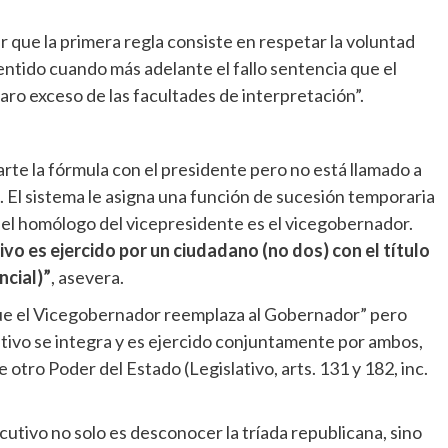
ar que la primera regla consiste en respetar la voluntad
sentido cuando más adelante el fallo sentencia que el
laro exceso de las facultades de interpretación”.
rte la fórmula con el presidente pero no está llamado a
 El sistema le asigna una función de sucesión temporaria
ocal, el homólogo del vicepresidente es el vicegobernador.
ivo es ejercido por un ciudadano (no dos) con el título
ncial)”
, asevera.
 que el Vicegobernador reemplaza al Gobernador” pero
utivo se integra y es ejercido conjuntamente por ambos,
 otro Poder del Estado (Legislativo, arts. 131 y 182, inc.
utivo no solo es desconocer la tríada republicana, sino