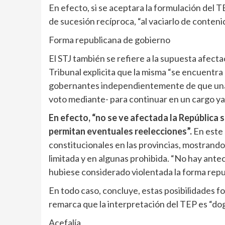
En efecto, si se aceptara la formulación del T
de sucesión recíproca, “al vaciarlo de contenido
Forma republicana de gobierno
El STJ también se refiere a la supuesta afect
Tribunal explicita que la misma “se encuentra
gobernantes independientemente de que una
voto mediante- para continuar en un cargo ya 
En efecto, “no se ve afectada la República s
permitan eventuales reelecciones”.
En este 
constitucionales en las provincias, mostrando 
limitada y en algunas prohibida. “No hay ant
hubiese considerado violentada la forma repu
En todo caso, concluye, estas posibilidades f
remarca que la interpretación del TEP es “do
Acefalía