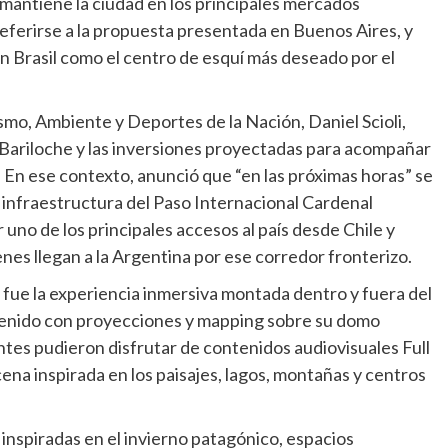
 mantiene la ciudad en los principales mercados
l referirse a la propuesta presentada en Buenos Aires, y
 Brasil como el centro de esquí más deseado por el
smo, Ambiente y Deportes de la Nación, Daniel Scioli,
 Bariloche y las inversiones proyectadas para acompañar
 En ese contexto, anunció que “en las próximas horas” se
la infraestructura del Paso Internacional Cardenal
uno de los principales accesos al país desde Chile y
nes llegan a la Argentina por ese corredor fronterizo.
a fue la experiencia inmersiva montada dentro y fuera del
rvenido con proyecciones y mapping sobre su domo
tentes pudieron disfrutar de contenidos audiovisuales Full
na inspirada en los paisajes, lagos, montañas y centros
nspiradas en el invierno patagónico, espacios