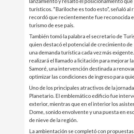
lanzamiento y resaltó el posicionamiento que
turísticos. “Bariloche es todo esto”, señaló a
recordó que recientemente fue reconocida en
turismo de ese país.
También tomó la palabra el secretario de Turi
quien destacó el potencial de crecimiento de
una demanda turística cada vez más exigente.
realizará el llamado a licitación para mejorar 
Samoré, una intervención destinada a renovar 
optimizar las condiciones de ingreso para quie
Uno de los principales atractivos de la jornad
Planetario. El emblemático edificio fue inte
exterior, mientras que en el interior los asis
Dome, sonido envolvente y una puesta en esce
de nieve de la región.
La ambientación se completó con propuestas i