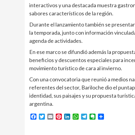
interactivos y una destacada muestra gastron
sabores característicos de la región.
Durante el lanzamiento también se presentaro
la temporada, junto con información vinculada 
agenda de actividades.
En ese marco se difundió además la propuesta
beneficios y descuentos especiales para incent
movimiento turístico de cara al invierno.
Con una convocatoria que reunió a medios nac
referentes del sector, Bariloche dio el puntap
identidad, sus paisajes y su propuesta turísti
argentina.
Facebook
Twitter
Email
Pinterest
LinkedIn
WhatsApp
Telegram
Evernote
Compartir