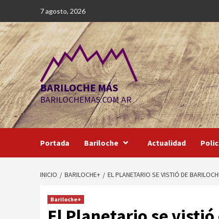
Saltar
7 agosto, 2026
al
contenido
BARILOCHE MÁS
BARILOCHEMAS.COM.AR
Portada
Bariloche
Actualidad
Polic
INICIO
BARILOCHE+
EL PLANETARIO SE VISTIÓ DE BARILOC
Bariloche+
El Planetario se visti