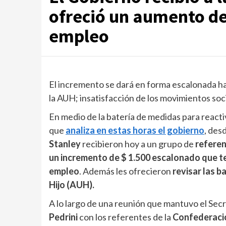
ofreció un aumento de
empleo
El incremento se dará en forma escalonada hast
la AUH; insatisfacción de los movimientos soc
En medio de la batería de medidas para reactiv
que
analiza en estas horas el gobierno
, des
Stanley
recibieron hoy a un grupo de
referen
un incremento de $ 1.500 escalonado que ter
empleo
. Además les ofrecieron
revisar las b
Hijo (AUH).
A lo largo de una reunión que mantuvo el Secr
Pedrini
con los referentes de la
Confederació