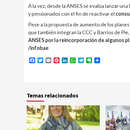
A la vez, desde la ANSES se evalúa lanzar una 
y pensionados con el fin de reactivar el
cons
Pese a la propuesta de aumento de los planes d
que también integran la CCC y Barrios de Pi
ANSES por la reincorporación de algunos 
/infobae
Facebook
Twitter
Email
Pinterest
LinkedIn
WhatsApp
Telegram
Evernote
Compartir
Temas relacionados