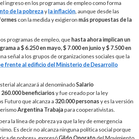
el ingreso en los programas de empleo como forma
to de la pobreza
y
la inflación
, aunque desde las
formes
con la medida y exigieron
más propuestas de la
 los programas de empleo, que
hasta ahora implican un
grama a $ 6.250 en mayo, $ 7.000 en junio y $ 7.500 en
a señal a los grupos de organizaciones sociales que la
 frente al edificio del Ministerio de Desarrollo
isterial alcanzará al denominado
Salario
s
260.000 beneficiarios
y fue creado por la ley
s Futuro que alcanza a
320.000 personas
y es la versión
hnerismo
Argentina Trabaja
para cooperativistas.
ra la línea de pobreza ya que la ley de emergencia
ínimo. Es decir no alcanza ninguna política social porque
rica de pobres», expresó
Gildo Onorato
del Movimiento