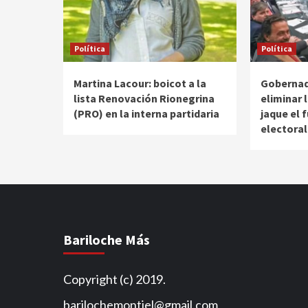
Política
Política
Martina Lacour: boicot a la
Gobernad
lista Renovación Rionegrina
eliminar 
(PRO) en la interna partidaria
jaque el 
electoral
Bariloche Más
Copyright (c) 2019.
barilochemontiel@gmail.com