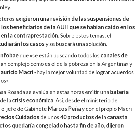
anley.
ueteros
exigieron una revisión de las suspensiones de
 los beneficiarios de la AUH que se habían caído en los
en la contraprestación.
Sobre estos temas, el
tudiarán los casos
y se buscará una solución.
Infobae
que «se están buscando todos los
canales de
tan complejo como es el de la pobreza en la Argentina» y
auricio Macri
«hay la mejor voluntad de lograr acuerdos
os».
asa Rosada se evalúa en estas horas emitir una
batería
de la
crisis económica.
Así, desde el ministerio de
 el jefe de Gabinete
Marcos
Peña
y con el propio Macri
recios Cuidados
de unos
40 productos
de la
canasta
ctos quedaría congelado hasta fin de año, dijeron