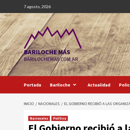
Saltar
7 agosto, 2026
al
contenido
BARILOCHE MÁS
BARILOCHEMAS.COM.AR
Portada
Bariloche
Actualidad
Polic
INICIO
NACIONALES
EL GOBIERNO RECIBIÓ A LAS ORGANIZ
Nacionales
Política
El Gobierno recibió a 