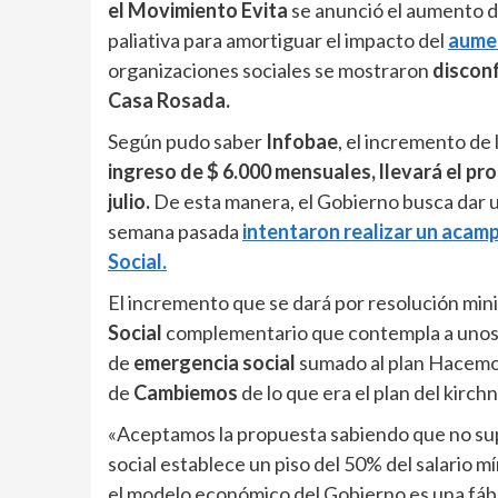
el Movimiento Evita
se anunció el aumento d
paliativa para amortiguar el impacto del
aumen
organizaciones sociales se mostraron
discon
Casa Rosada.
Según pudo saber
Infobae
, el incremento de
ingreso de $ 6.000 mensuales, llevará el pro
julio.
De esta manera, el Gobierno busca dar un
semana pasada
intentaron realizar un acampe
Social.
El incremento que se dará por resolución min
Social
complementario que contempla a uno
de
emergencia social
sumado al plan Hacemo
de
Cambiemos
de lo que era el plan del kirc
«Aceptamos la propuesta sabiendo que no supe
social establece un piso del 50% del salario m
el modelo económico del Gobierno es una fáb