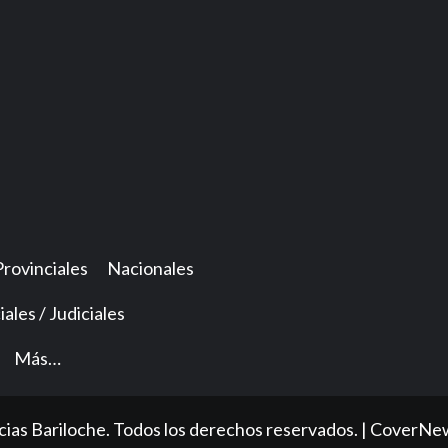
Provinciales
Nacionales
iales / Judiciales
Más…
ias Bariloche. Todos los derechos reservados.
|
CoverNe