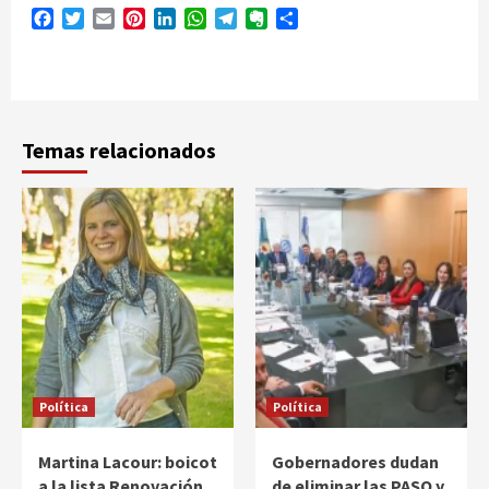
Facebook
Twitter
Email
Pinterest
LinkedIn
WhatsApp
Telegram
Evernote
Compartir
Temas relacionados
Política
Política
Martina Lacour: boicot
Gobernadores dudan
a la lista Renovación
de eliminar las PASO y