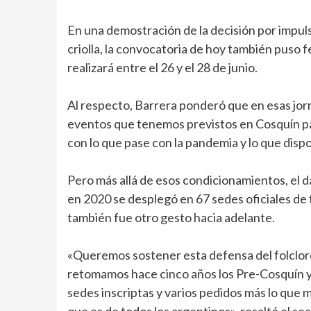
En una demostración de la decisión por impulsa
criolla, la convocatoria de hoy también puso 
realizará entre el 26 y el 28 de junio.
Al respecto, Barrera ponderó que en esas jorn
eventos que tenemos previstos en Cosquín par
con lo que pase con la pandemia y lo que disp
Pero más allá de esos condicionamientos, el da
en 2020 se desplegó en 67 sedes oficiales de 
también fue otro gesto hacia adelante.
«Queremos sostener esta defensa del folclore 
retomamos hace cinco años los Pre-Cosquín y 
sedes inscriptas y varios pedidos más lo que m
que es de todos los argentinos», resaltó el s