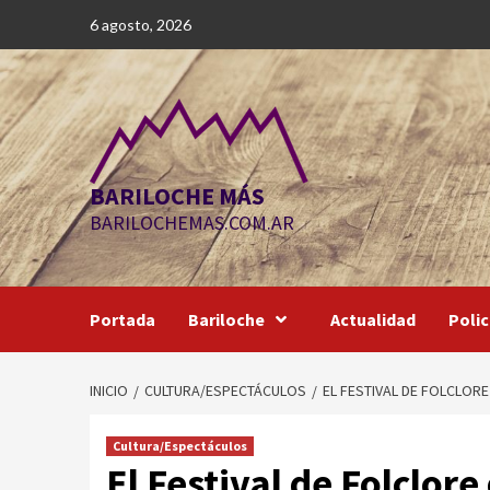
Saltar
6 agosto, 2026
al
contenido
BARILOCHE MÁS
BARILOCHEMAS.COM.AR
Portada
Bariloche
Actualidad
Polic
INICIO
CULTURA/ESPECTÁCULOS
EL FESTIVAL DE FOLCLORE
Cultura/Espectáculos
El Festival de Folclore