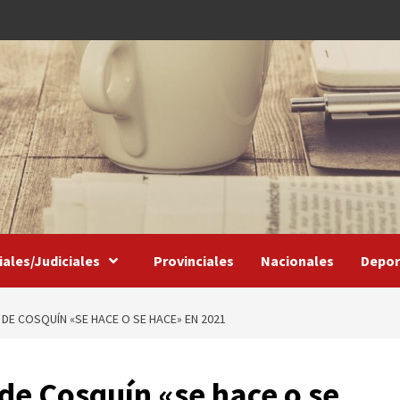
iales/Judiciales
Provinciales
Nacionales
Depor
 DE COSQUÍN «SE HACE O SE HACE» EN 2021
 de Cosquín «se hace o se