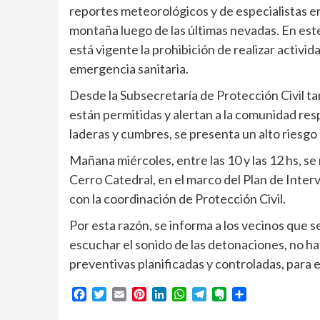
reportes meteorológicos y de especialistas en 
montaña luego de las últimas nevadas. En est
está vigente la prohibición de realizar activ
emergencia sanitaria.
Desde la Subsecretaría de Protección Civil ta
están permitidas y alertan a la comunidad res
laderas y cumbres, se presenta un alto riesgo
Mañana miércoles, entre las 10 y las 12 hs, s
Cerro Catedral, en el marco del Plan de Int
con la coordinación de Protección Civil.
Por esta razón, se informa a los vecinos que 
escuchar el sonido de las detonaciones, no ha
preventivas planificadas y controladas, para e
Facebook
Twitter
Email
Pinterest
LinkedIn
WhatsApp
Telegram
Evernote
Compartir