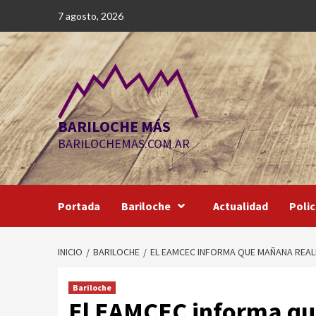
Saltar
7 agosto, 2026
al
contenido
BARILOCHE MÁS
BARILOCHEMAS.COM.AR
Portada
Bariloche
Actualidad
Polic
INICIO
BARILOCHE
EL EAMCEC INFORMA QUE MAÑANA REA
Bariloche
El EAMCEC informa qu