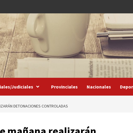
iales/Judiciales
Provinciales
Nacionales
Depor
LIZARÁN DETONACIONES CONTROLADAS
e mañana realizarán