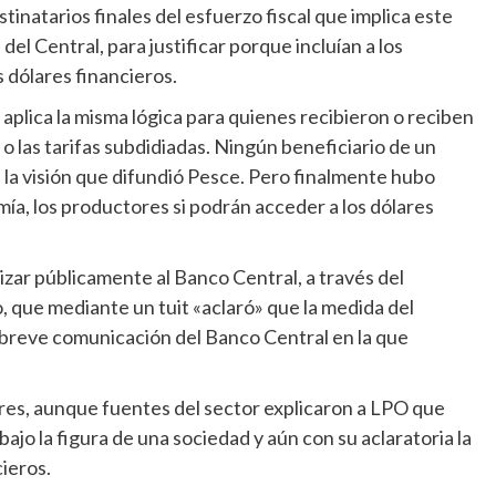
inatarios finales del esfuerzo fiscal que implica este
del Central, para justificar porque incluían a los
 dólares financieros.
aplica la misma lógica para quienes recibieron o reciben
o las tarifas subdidiadas. Ningún beneficiario de un
 la visión que difundió Pesce. Pero finalmente hubo
mía, los productores si podrán acceder a los dólares
izar públicamente al Banco Central, a través del
o, que mediante un tuit «aclaró» que la medida del
la breve comunicación del Banco Central en la que
tores, aunque fuentes del sector explicaron a LPO que
jo la figura de una sociedad y aún con su aclaratoria la
cieros.