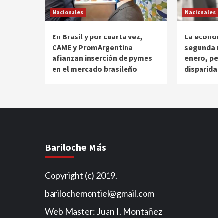
Nacionales
Nacionales
En Brasil y por cuarta vez,
La econo
CAME y PromArgentina
segunda m
afianzan inserción de pymes
enero, pe
en el mercado brasileño
disparida
Bariloche Más
Copyright (c) 2019.
barilochemontiel@gmail.com
Web Master: Juan I. Montañez