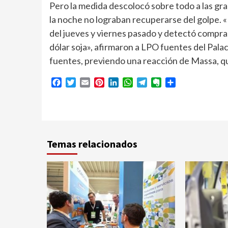
Pero la medida descolocó sobre todo a las gr
la noche no lograban recuperarse del golpe. «
del jueves y viernes pasado y detectó compras
dólar soja», afirmaron a LPO fuentes del Pala
fuentes, previendo una reacción de Massa, qu
Facebook
Twitter
Email
Pinterest
LinkedIn
WhatsApp
Telegram
Evernote
Compartir
Temas relacionados