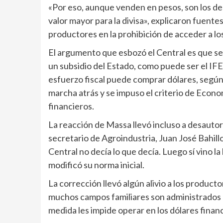
«Por eso, aunque venden en pesos, son los dest
valor mayor para la divisa», explicaron fuentes 
productores en la prohibición de acceder a los
El argumento que esbozó el Central es que se 
un subsidio del Estado, como puede ser el IFE 
esfuerzo fiscal puede comprar dólares, según
marcha atrás y se impuso el criterio de Econo
financieros.
La reacción de Massa llevó incluso a desautor
secretario de Agroindustria, Juan José Bahill
Central no decía lo que decía. Luego sí vino 
modificó su norma inicial.
La corrección llevó algún alivio a los produc
muchos campos familiares son administrados ba
medida les impide operar en los dólares finan