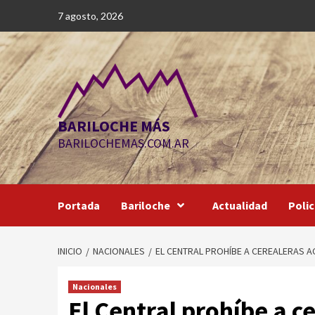
Saltar
7 agosto, 2026
al
contenido
BARILOCHE MÁS
BARILOCHEMAS.COM.AR
Portada
Bariloche
Actualidad
Polic
INICIO
NACIONALES
EL CENTRAL PROHÍBE A CEREALERAS 
Nacionales
El Central prohíbe a c