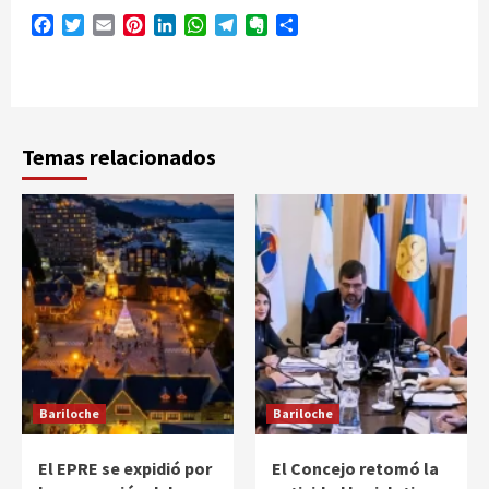
Facebook
Twitter
Email
Pinterest
LinkedIn
WhatsApp
Telegram
Evernote
Compartir
Temas relacionados
Bariloche
Bariloche
El EPRE se expidió por
El Concejo retomó la