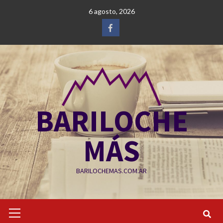
Saltar
6 agosto, 2026
al
contenido
Facebook
BARILOCHE
MÁS
BARILOCHEMAS.COM.AR
Menú
primario