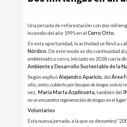
Una jornada de reforestación con dos mil lenga
incendio del año 1995 en el
Cerro Otto
.
En esta oportunidad, la actividad se llevó a ca
Nórdico
. De este modo se dio continuidad al 
emblemático cerro, iniciado en 2018 con la di
Ambiente y Desarrollo Sustentable de la N
Según explicó
Alejandro Aparicio
, del
Área F
sitio, antes cubierto por bosque de lengas volvió 
vez,
María Marta Azpilicueta,
también del
I
no se encuentra regeneración de lengas en el lugar
Voluntarios
Esta nueva jornada, a la que se denominó
“200