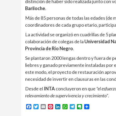
distinción de haber sido realizada junto con v
Bariloche
.
Más de 85 personas de todas las edades (de m
coordinadores de cada grupo etario, particip
La actividad se organizó en cuadrillas de 5 pla
colaboración de colegas de la
Universidad Na
Provincia de Río Negro
.
Se plantaron 2000 lengas dentro y fuera de p
liebres y ganado previamente instaladas por 
este modo, el proyecto de restauración aprov
necesidad de invertir en clausuras en las con
Desde el
INTA
concluyeron en que
“el esfuerz
relevamiento de supervivencia y crecimiento”
.
Facebook
Twitter
Email
Pinterest
LinkedIn
WhatsApp
Telegram
Evernote
Compartir