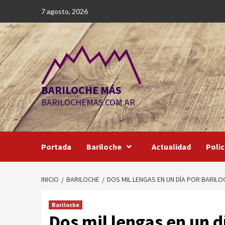
Saltar
7 agosto, 2026
al
contenido
BARILOCHE MÁS
BARILOCHEMAS.COM.AR
Portada
Bariloche
Actualidad
Polic
INICIO
BARILOCHE
DOS MIL LENGAS EN UN DÍA POR BARILO
Bariloche
Dos mil lengas en un d