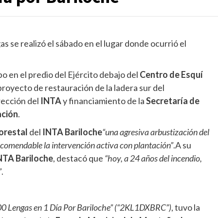
s se realizó el sábado en el lugar donde ocurrió el
bo en el predio del Ejército debajo del
Centro de Esquí
proyecto de restauración de la ladera sur del
rección del
INTA
y financiamiento de la
Secretaría de
ación
.
orestal
del
INTA Bariloche
“una agresiva arbustización del
recomendable la intervención activa con plantación”
.A su
NTA Bariloche
, destacó que
“hoy, a 24 años del incendio,
”
.
0 Lengas en 1 Día Por Bariloche” (“2KL1DXBRC”)
, tuvo la