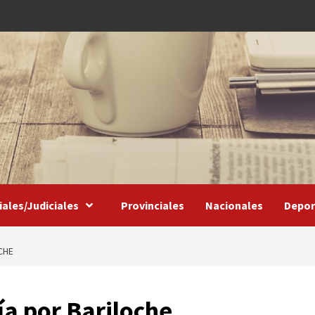
iales/Judiciales
Provinciales
Nacionales
Depor
CHE
ía por Bariloche