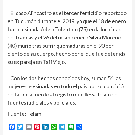
El caso Alincastro es el tercer femicidio reportado
en Tucumán durante el 2019, ya que el 18 de enero
fue asesinada Adela Tolentino (75) en la localidad
de Trancas y el 26 del mismo enero Silvia Moreno
(40) murió tras sufrir quemaduras en el 90 por
ciento de su cuerpo, hecho por el que fue detenida
su ex pareja en Tafí Viejo.
Con los dos hechos conocidos hoy, suman 54 las
mujeres asesinadas en todo el país por su condición
de tal, de acuerdo al registro que lleva Télam de
fuentes judiciales y policiales.
Fuente: Telam
Facebook
Twitter
Email
Pinterest
LinkedIn
WhatsApp
Telegram
Evernote
Compartir