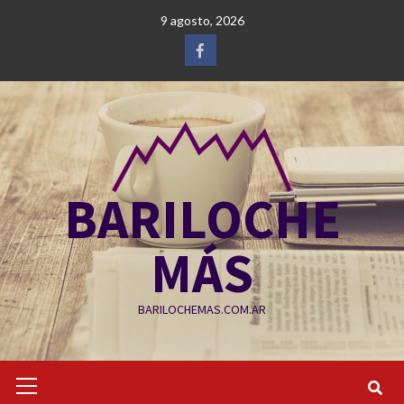
Saltar
9 agosto, 2026
al
contenido
Facebook
BARILOCHE
MÁS
BARILOCHEMAS.COM.AR
Menú
primario