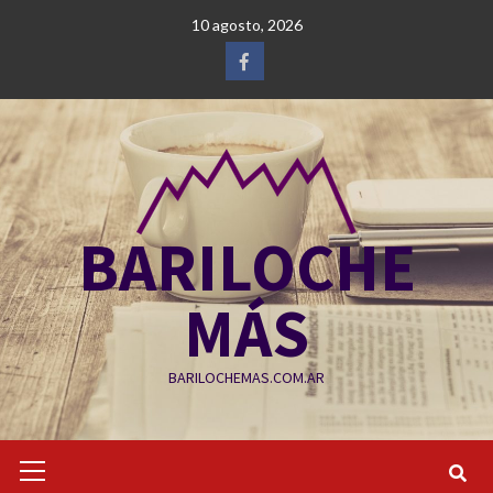
Saltar
10 agosto, 2026
al
contenido
Facebook
BARILOCHE
MÁS
BARILOCHEMAS.COM.AR
Menú
primario