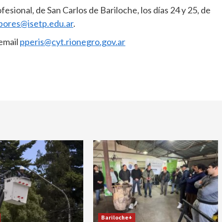
esional, de San Carlos de Bariloche, los días 24 y 25, de
bores@isetp.edu.ar
.
 email
pperis@cyt.rionegro.gov.ar
Bariloche+