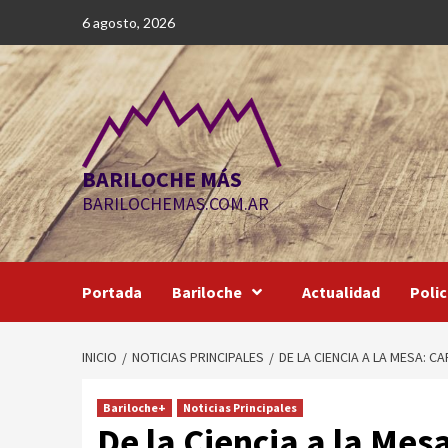
Saltar
6 agosto, 2026
al
contenido
BARILOCHE MÁS
BARILOCHEMAS.COM.AR
Portada
Bariloche
Actualidad
Polic
INICIO
NOTICIAS PRINCIPALES
DE LA CIENCIA A LA MESA: 
Bariloche+
Noticias Principales
De la Ciencia a la Mes