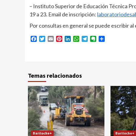
– Instituto Superior de Educación Técnica Prof
19 a 23. Email de inscripción:
laboratoriodesa
Por consultas en general se puede escribir al
Facebook
Twitter
Email
Pinterest
LinkedIn
WhatsApp
Telegram
Evernote
Compartir
Temas relacionados
Bariloche+
Bariloche+