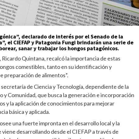
gónica”, declarado de interés por el Senado de la
a”, el CIEFAP y Patagonia Fungi brindarán una serie de
borear, sanar y trabajar los hongos patagónicos.
, Ricardo Quintana, recalcó la importancia de estas
hongos comestibles, tanto en su identificación y
de preparación de alimentos”.
a secretaría de Ciencia y Tecnología, dependiente de la
o y Comunidad, que busca la generación e incorporación
os y la aplicación de conocimientos para mejorar
ncia básica y aplicada.
ee una fuerte impronta en el desarrollo local y la
se viene desarrollando desde el CIEFAP a través de