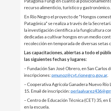
Patagonia Fungi en cuanto al posicionamiento
recurso alimenticio, turístico y gastronómico.
En Río Negro el proyecto de “Hongos comesti
Patagónica” se realiza a través de la Secretar
la investigación científica a la fungicultura c
dedicadas a cultivar hongos en un medio cont
recolección en temporada de diversas setas c
Las capacitaciones, abiertas a todo el públi
las siguientes fechas y lugares:
– Fundación San José Obrero, en San Carlos de 
inscripciones:
pmunoz@cyt.rionegro.gov.ar
.
– Cooperativa Agrícola Ganadera Nuevo Río Ltd
15. Email de inscripción:
perlaalvarez436@gm
– Centro de Educación Técnica (CET) 35, en El 
en la escuela.