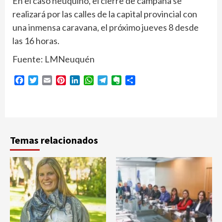
En el caso neuquino, el cierre de campaña se
realizará por las calles de la capital provincial con
una inmensa caravana, el próximo jueves 8 desde
las 16 horas.
Fuente: LMNeuquén
Facebook
Twitter
Email
Pinterest
LinkedIn
WhatsApp
Telegram
Evernote
Compartir
Temas relacionados