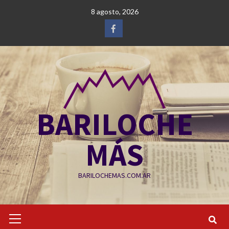
Saltar
8 agosto, 2026
al
contenido
Facebook
BARILOCHE
MÁS
BARILOCHEMAS.COM.AR
Menú
primario