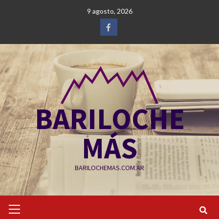
Saltar
9 agosto, 2026
al
contenido
Facebook
BARILOCHE
MÁS
BARILOCHEMAS.COM.AR
Menú
primario