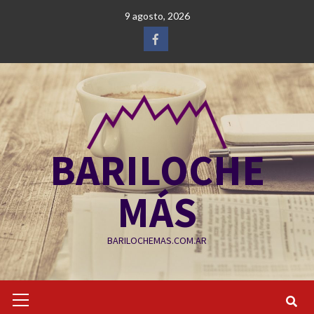
Saltar
9 agosto, 2026
al
contenido
Facebook
BARILOCHE
MÁS
BARILOCHEMAS.COM.AR
Menú
primario