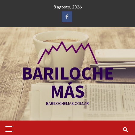
Saltar
8 agosto, 2026
al
contenido
Facebook
BARILOCHE
MÁS
BARILOCHEMAS.COM.AR
Menú
primario