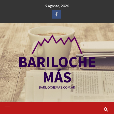
Saltar
9 agosto, 2026
al
contenido
Facebook
BARILOCHE
MÁS
BARILOCHEMAS.COM.AR
Menú
primario