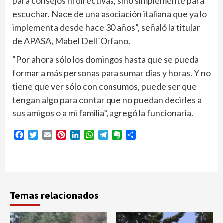
para consejos ni directivas, sino simplemente para
escuchar. Nace de una asociación italiana que ya lo
implementa desde hace 30 años”, señaló la titular
de APASA, Mabel Dell´Orfano.
“Por ahora sólo los domingos hasta que se pueda
formar a más personas para sumar días y horas. Y no
tiene que ver sólo con consumos, puede ser que
tengan algo para contar que no puedan decirles a
sus amigos o a mi familia”, agregó la funcionaria.
Facebook
Twitter
Email
Pinterest
LinkedIn
WhatsApp
Telegram
Evernote
Compartir
Temas relacionados