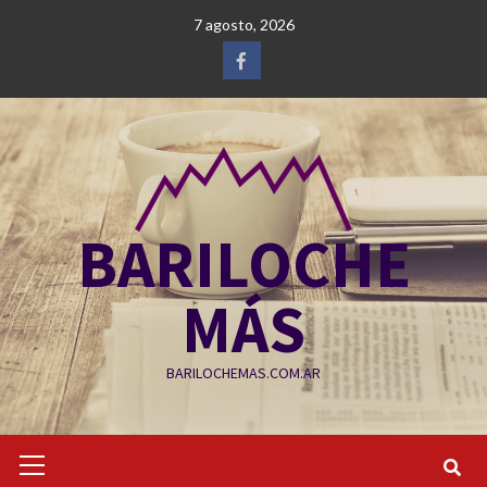
Saltar
7 agosto, 2026
al
contenido
Facebook
BARILOCHE
MÁS
BARILOCHEMAS.COM.AR
Menú
primario