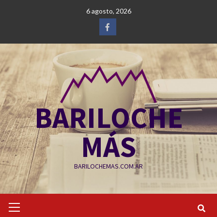
Saltar
6 agosto, 2026
al
contenido
Facebook
BARILOCHE
MÁS
BARILOCHEMAS.COM.AR
Menú
primario