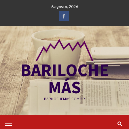
Saltar
6 agosto, 2026
al
contenido
Facebook
BARILOCHE
MÁS
BARILOCHEMAS.COM.AR
Menú
primario