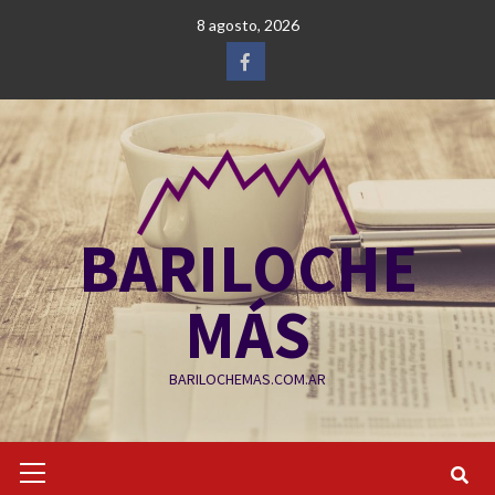
Saltar
8 agosto, 2026
al
contenido
Facebook
BARILOCHE
MÁS
BARILOCHEMAS.COM.AR
Menú
primario