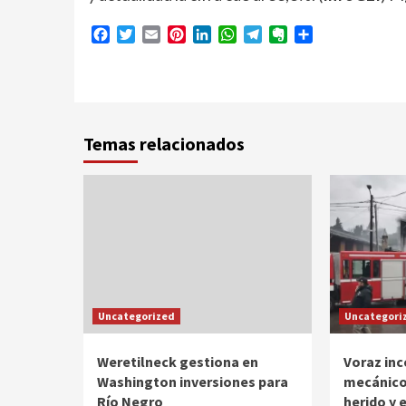
Facebook
Twitter
Email
Pinterest
LinkedIn
WhatsApp
Telegram
Evernote
Compartir
Temas relacionados
Uncategorized
Uncategori
Weretilneck gestiona en
Voraz inc
Washington inversiones para
mecánico 
Río Negro
herido y 