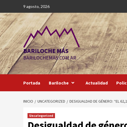
Saltar
9 agosto, 2026
al
contenido
BARILOCHE MÁS
BARILOCHEMAS.COM.AR
Portada
Bariloche
Actualidad
Polic
INICIO
UNCATEGORIZED
DESIGUALDAD DE GÉNERO: “EL 62
Uncategorized
Desigualdad de género: