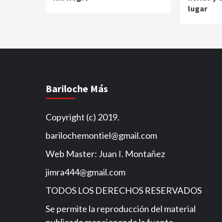
lugar
Bariloche Más
Copyright (c) 2019.
barilochemontiel@gmail.com
Web Master: Juan I. Montañez
jimra444@gmail.com
TODOS LOS DERECHOS RESERVADOS
Se permite la reproducción del material
publicado mencionando la fuente.