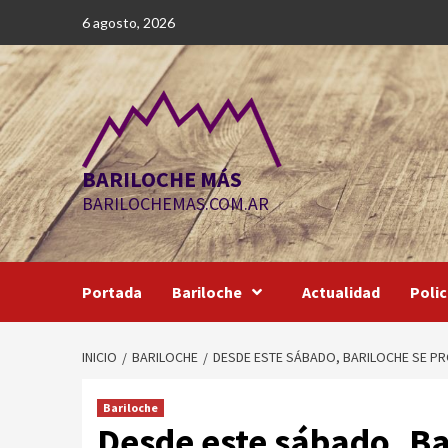
Saltar
6 agosto, 2026
al
contenido
BARILOCHE MÁS
BARILOCHEMAS.COM.AR
Portada
Bariloche
Actualidad
Polic
INICIO
BARILOCHE
DESDE ESTE SÁBADO, BARILOCHE SE PR
Bariloche
Desde este sábado, Ba