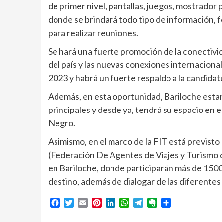
de primer nivel, pantallas, juegos, mostrador p
donde se brindará todo tipo de información, f
para realizar reuniones.
Se hará una fuerte promoción de la conectiv
del país y las nuevas conexiones internacionale
2023 y habrá un fuerte respaldo a la candidat
Además, en esta oportunidad, Bariloche estar
principales y desde ya, tendrá su espacio en 
Negro.
Asimismo, en el marco de la FIT está previs
(Federación De Agentes de Viajes y Turismo d
en Bariloche, donde participarán más de 1500
destino, además de dialogar de las diferentes 
Facebook
Twitter
Email
Pinterest
LinkedIn
WhatsApp
Telegram
Evernote
Compartir