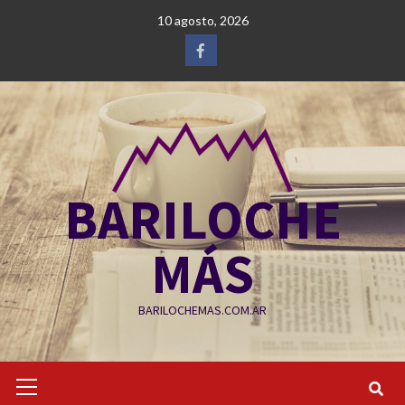
Saltar
10 agosto, 2026
al
contenido
Facebook
BARILOCHE
MÁS
BARILOCHEMAS.COM.AR
Menú
primario